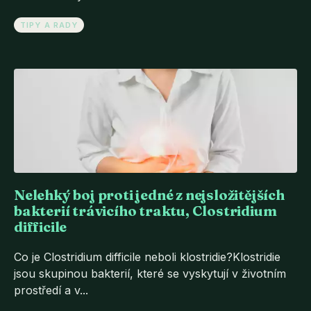
TIPY A RADY
Nelehký boj proti jedné z nejsložitějších
bakterií trávicího traktu, Clostridium
difficile
Co je Clostridium difficile neboli klostridie?Klostridie
jsou skupinou bakterií, které se vyskytují v životním
prostředí a v...