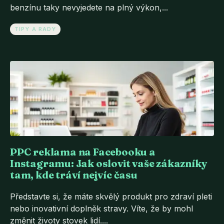
benzínu taky nevyjedete na plný výkon,...
TIPY A RADY
PPC reklama na Facebooku a
Instagramu: Jak oslovit vaše zákazníky
tam, kde tráví nejvíc času
Představte si, že máte skvělý produkt pro zdraví pleti
nebo inovativní doplněk stravy. Víte, že by mohl
změnit životy stovek lidí....