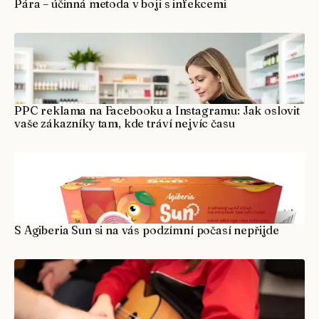
Pára – účinná metoda v boji s infekcemi
PPC reklama na Facebooku a Instagramu: Jak oslovit
vaše zákazníky tam, kde tráví nejvíc času
S Agiberia Sun si na vás podzímní počasí nepřijde