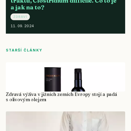
traktu, Clostridium difficile. Co to je
a jak na to?
ZDRAVÍ
11. 09. 2024
STARŠÍ ČLÁNKY
Zdravá výživa v jižních zemích Evropy stojí a padá
s olivovým olejem