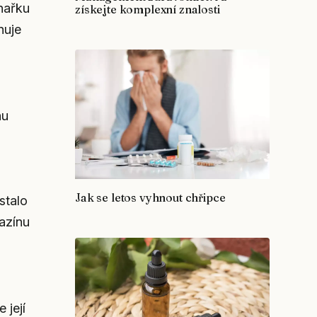
hařku
získejte komplexní znalosti
nuje
hu
Jak se letos vyhnout chřipce
stalo
azínu
u
 její