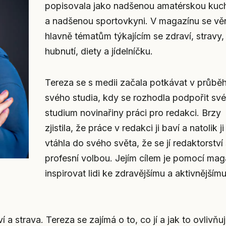
popisovala jako nadšenou amatérskou kuc
a nadšenou sportovkyni. V magazínu se vě
hlavně tématům týkajícím se zdraví, stravy,
hubnutí, diety a jídelníčku.
Tereza se s medii začala potkávat v průbě
svého studia, kdy se rozhodla podpořit své
studium novinařiny práci pro redakci. Brzy
zjistila, že práce v redakci ji baví a natolik ji
vtáhla do svého světa, že se jí redaktorství 
profesní volbou. Jejím cílem je pomocí mag
inspirovat lidi ke zdravějšímu a aktivnějším
 strava. Tereza se zajímá o to, co jí a jak to ovlivňuje