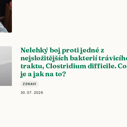
Nelehký boj proti jedné z
nejsložitějších bakterií trávicíh
traktu, Clostridium difficile. Co
je a jak na to?
ZDRAVÍ
30. 07. 2026