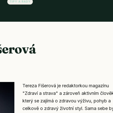
TIPY A RADY
šerová
Tereza Fišerová je redaktorkou magazínu
"Zdraví a strava" a zároveň aktivním člově
který se zajímá o zdravou výživu, pohyb a
celkově o zdravý životní styl. Sama sebe b