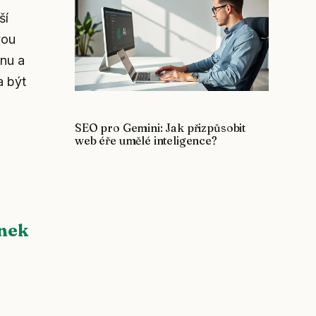
ší
vou
inu a
a být
SEO pro Gemini: Jak přizpůsobit
web éře umělé inteligence?
ánek