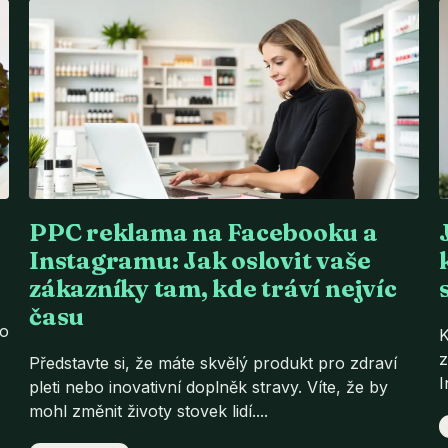
PPC reklama na Facebooku a
Instagramu: Jak oslovit vaše
zákazníky tam, kde tráví nejvíc
času
ho
K
z
Představte si, že máte skvělý produkt pro zdraví
I
pleti nebo inovativní doplněk stravy. Víte, že by
mohl změnit životy stovek lidí....