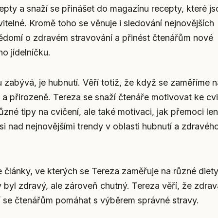
pty a snaží se přinášet do magazínu recepty, které js
vitelné. Kromě toho se věnuje i sledování nejnovějších
ovědomí o zdravém stravování a přinést čtenářům nové
o jídelníčku.
zabývá, je hubnutí. Věří totiž, že když se zaměříme n
a přirozeně. Tereza se snaží čtenáře motivovat ke cvi
né tipy na cvičení, ale také motivaci, jak přemoci len
si nad nejnovějšími trendy v oblasti hubnutí a zdravéh
 články, ve kterých se Tereza zaměřuje na různé diety,
by byl zdravý, ale zároveň chutný. Tereza věří, že zdrav
aží se čtenářům pomáhat s výběrem správné stravy.