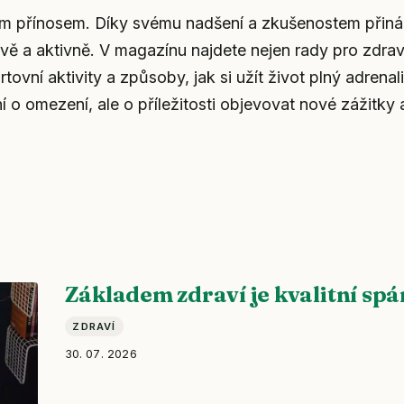
kým přínosem. Díky svému nadšení a zkušenostem přiná
avě a aktivně. V magazínu najdete nejen rady pro zdra
tovní aktivity a způsoby, jak si užít život plný adrenal
í o omezení, ale o příležitosti objevovat nové zážitky 
Základem zdraví je kvalitní sp
ZDRAVÍ
30. 07. 2026