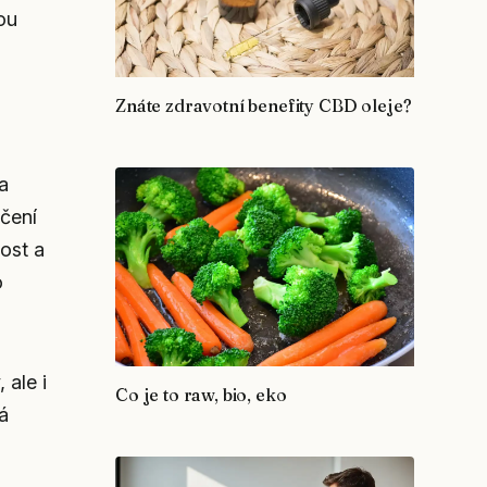
ou
Znáte zdravotní benefity CBD oleje?
a
čení
ost a
o
 ale i
Co je to raw, bio, eko
á