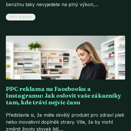
benzínu taky nevyjedete na plný výkon,...
TIPY A RADY
PPC reklama na Facebooku a
Instagramu: Jak oslovit vaše zákazníky
tam, kde tráví nejvíc času
Představte si, že máte skvělý produkt pro zdraví pleti
nebo inovativní doplněk stravy. Víte, že by mohl
změnit životy stovek lidí....