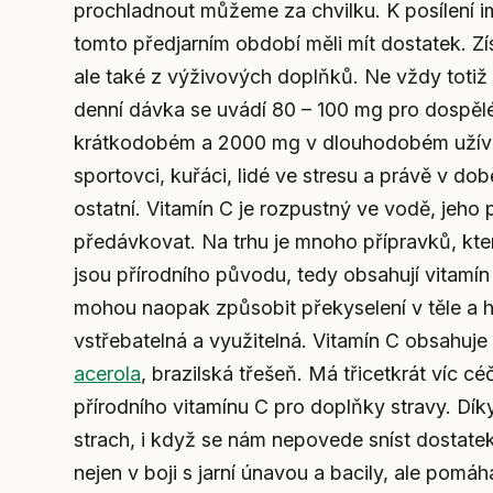
prochladnout můžeme za chvilku. K posílení i
tomto předjarním období měli mít dostatek. 
ale také z výživových doplňků. Ne vždy totiž 
denní dávka se uvádí 80 – 100 mg pro dospěl
krátkodobém a 2000 mg v dlouhodobém užívání.
sportovci, kuřáci, lidé ve stresu a právě v d
ostatní. Vitamín C je rozpustný ve vodě, jeho
předávkovat. Na trhu je mnoho přípravků, kter
jsou přírodního původu, tedy obsahují vitamín
mohou naopak způsobit překyselení v těle a hůř
vstřebatelná a využitelná. Vitamín C obsahuj
acerola
, brazilská třešeň. Má třicetkrát víc c
přírodního vitamínu C pro doplňky stravy. D
strach, i když se nám nepovede sníst dostate
nejen v boji s jarní únavou a bacily, ale pomá