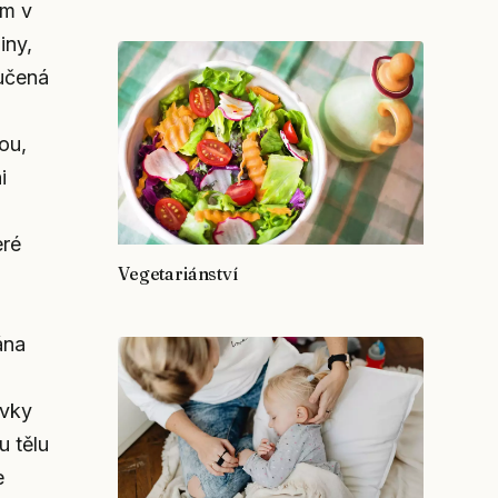
om v
iny,
učená
ou,
i
eré
Vegetariánství
ána
ávky
u tělu
e