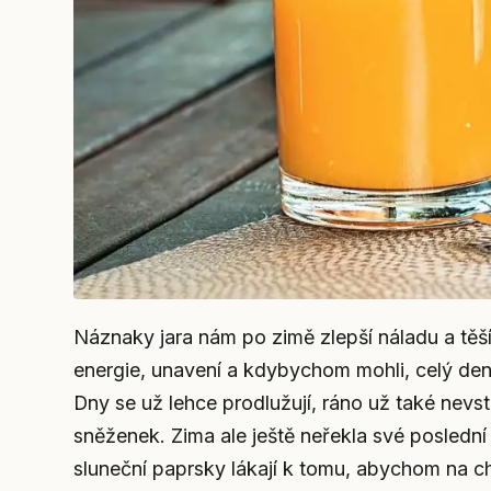
Náznaky jara nám po zimě zlepší náladu a těší
energie, unavení a kdybychom mohli, celý den
Dny se už lehce prodlužují, ráno už také nev
sněženek. Zima ale ještě neřekla své poslední
sluneční paprsky lákají k tomu, abychom na chv