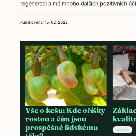
regeneraci a má mnoho dalších pozitivních úč
Publikováno: 15. 02. 2022
Vše o kešu: Kde oříšky
Základ
rostou a čím jsou
kvalit
prospěšné lidskému
ZDRAVÍ
tělu?