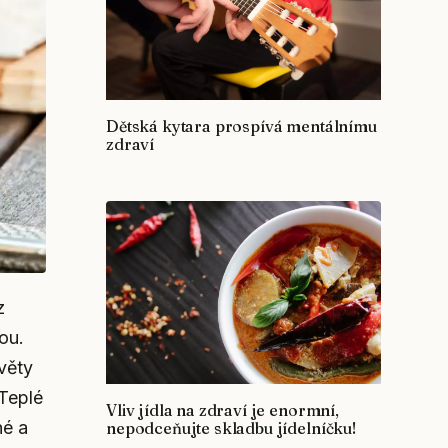
Dětská kytara prospívá mentálnímu
zdraví
z
ou.
věty
 Teplé
Vliv jídla na zdraví je enormní,
né a
nepodceňujte skladbu jídelníčku!