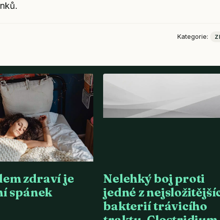
inků.
Kategorie:
Z
em zdraví je
Nelehký boj proti
ní spánek
jedné z nejsložitější
bakterií trávicího
traktu, Clostridium