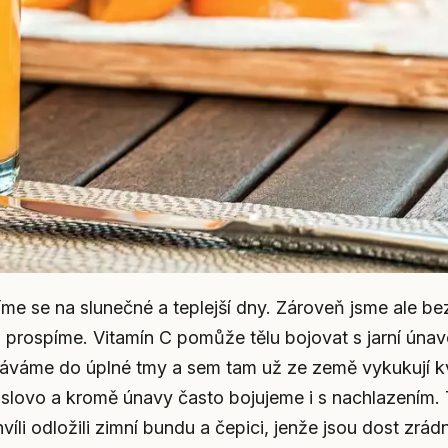
me se na slunečné a teplejší dny. Zároveň jsme ale be
 prospíme. Vitamín C pomůže tělu bojovat s jarní únav
stáváme do úplné tmy a sem tam už ze země vykukují k
 slovo a kromě únavy často bojujeme i s nachlazením.
íli odložili zimní bundu a čepici, jenže jsou dost zrád