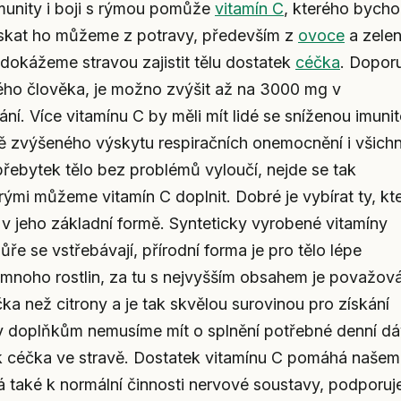
munity i boji s rýmou pomůže
vitamín C
, kterého bych
Získat ho můžeme z potravy, především z
ovoce
a zelen
dokážeme stravou zajistit tělu dostatek
céčka
. Dopor
ého člověka, je možno zvýšit až na 3000 mg v
 Více vitamínu C by měli mít lidé se sníženou imunit
obě zvýšeného výskytu respiračních onemocnění i všichn
 přebytek tělo bez problémů vyloučí, nejde se tak
ými můžeme vitamín C doplnit. Dobré je vybírat ty, kt
 v jeho základní formě. Synteticky vyrobené vitamíny
e se vstřebávají, přírodní forma je pro tělo lépe
e mnoho rostlin, za tu s nejvyšším obsahem je považov
éčka než citrony a je tak skvělou surovinou pro získání
íky doplňkům nemusíme mít o splnění potřebné denní d
k céčka ve stravě. Dostatek vitamínu C pomáhá našem
há také k normální činnosti nervové soustavy, podporuj