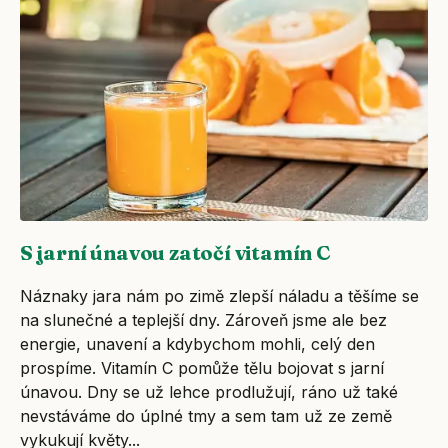
S jarní únavou zatočí vitamín C
Náznaky jara nám po zimě zlepší náladu a těšíme se
na slunečné a teplejší dny. Zároveň jsme ale bez
energie, unavení a kdybychom mohli, celý den
prospíme. Vitamín C pomůže tělu bojovat s jarní
únavou. Dny se už lehce prodlužují, ráno už také
nevstáváme do úplné tmy a sem tam už ze země
vykukují květy...