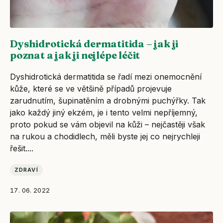
Dyshidrotická dermatitida – jak ji
poznat a jak ji nejlépe léčit
Dyshidrotická dermatitida se řadí mezi onemocnění
kůže, které se ve většině případů projevuje
zarudnutím, šupinatěním a drobnými puchýřky. Tak
jako každý jiný ekzém, je i tento velmi nepříjemný,
proto pokud se vám objevil na kůži – nejčastěji však
na rukou a chodidlech, měli byste jej co nejrychleji
řešit....
ZDRAVÍ
17. 06. 2022