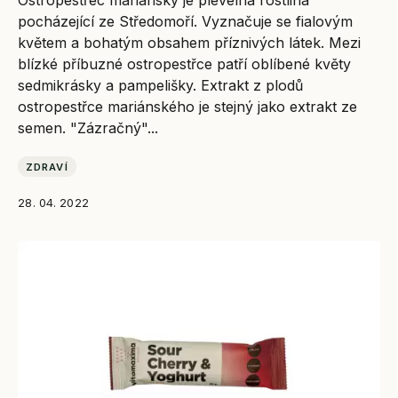
Ostropestřec mariánský je plevelná rostlina
pocházející ze Středomoří. Vyznačuje se fialovým
květem a bohatým obsahem příznivých látek. Mezi
blízké příbuzné ostropestřce patří oblíbené květy
sedmikrásky a pampelišky. Extrakt z plodů
ostropestřce mariánského je stejný jako extrakt ze
semen. "Zázračný"...
ZDRAVÍ
28. 04. 2022