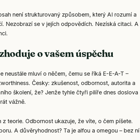
sah není strukturovaný způsobem, který AI rozumí a
. Nezobrazí se v jejích odpovědích. Nezíská citaci. A
ci.
ozhoduje o vašem úspěchu
 se neustále mluví o něčem, čemu se říká E-E-A-T –
stworthiness. Česky: zkušenost, odbornost, autorita a
ího školení, že? Jenže tyhle čtyři pilíře dnes doslova
brát vážně.
 z teorie.
Odbornost
ukazuje, že víte, o čem píšete.
oboru. A
důvěryhodnost
? Ta je alfou a omegou – bez ní