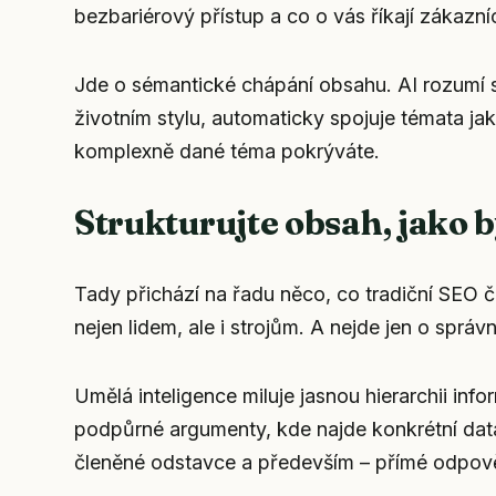
bezbariérový přístup a co o vás říkají zákazníc
Jde o sémantické chápání obsahu. AI rozumí 
životním stylu, automaticky spojuje témata ja
komplexně dané téma pokrýváte.
Strukturujte obsah, jako b
Tady přichází na řadu něco, co tradiční SEO č
nejen lidem, ale i strojům. A nejde jen o správ
Umělá inteligence miluje jasnou hierarchii info
podpůrné argumenty, kde najde konkrétní data
členěné odstavce a především –
přímé odpově