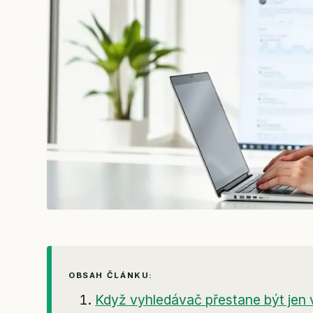
OBSAH ČLÁNKU:
Když vyhledávač přestane být jen