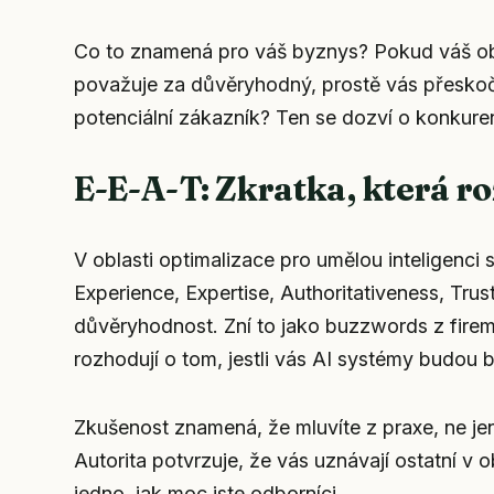
Co to znamená pro váš byznys? Pokud váš ob
považuje za důvěryhodný, prostě vás přeskočí
potenciální zákazník? Ten se dozví o konkuren
E-E-A-T: Zkratka, která r
V oblasti optimalizace pro umělou inteligenci
Experience, Expertise, Authoritativeness, Tru
důvěryhodnost. Zní to jako buzzwords z firemn
rozhodují o tom, jestli vás AI systémy budou 
Zkušenost
znamená, že mluvíte z praxe, ne jen
Autorita
potvrzuje, že vás uznávají ostatní v 
jedno, jak moc jste odborníci.