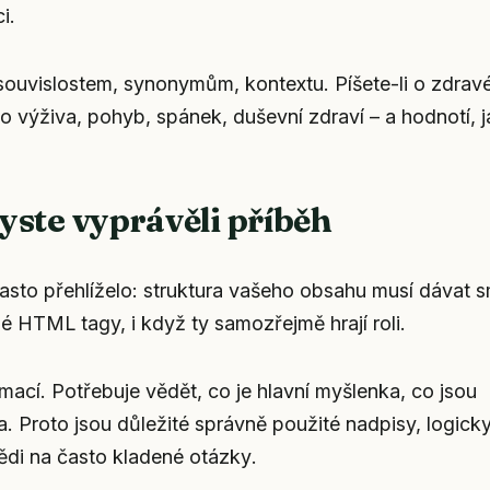
i.
souvislostem, synonymům, kontextu. Píšete-li o zdra
ko výživa, pohyb, spánek, duševní zdraví – a hodnotí, j
yste vyprávěli příběh
asto přehlíželo: struktura vašeho obsahu musí dávat 
né HTML tagy, i když ty samozřejmě hrají roli.
rmací. Potřebuje vědět, co je hlavní myšlenka, co jsou
. Proto jsou důležité správně použité nadpisy, logick
di na často kladené otázky
.