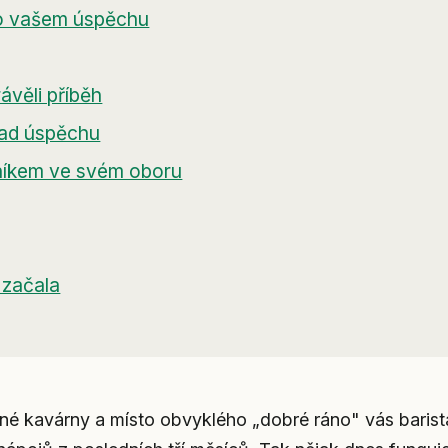
 o vašem úspěchu
ávěli příběh
lad úspěchu
rníkem ve svém oboru
 začala
ené kavárny a místo obvyklého „dobré ráno" vás barist