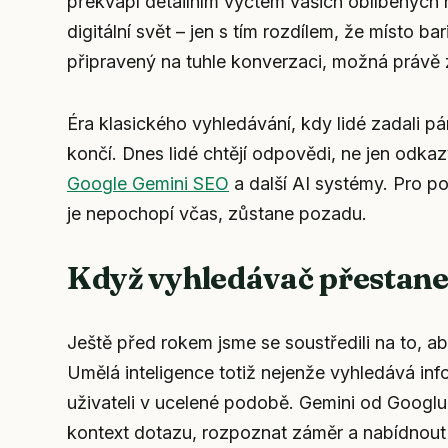
překvapí detailním výčtem vašich oblíbených 
digitální svět – jen s tím rozdílem, že místo 
připravený na tuhle konverzaci, možná právě z
Éra klasického vyhledávání, kdy lidé zadali pá
končí. Dnes lidé chtějí
odpovědi
, ne jen odkaz
Google Gemini SEO
a další AI systémy. Pro p
je nepochopí včas, zůstane pozadu.
Když vyhledávač přestane
Ještě před rokem jsme se soustředili na to, a
Umělá inteligence totiž nejenže vyhledává in
uživateli v ucelené podobě. Gemini od Googlu
kontext dotazu, rozpoznat záměr a nabídnout