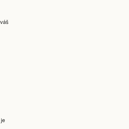
 váš
 je