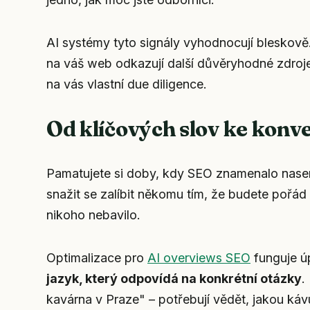
AI systémy tyto signály vyhodnocují bleskově. K
na váš web odkazují další důvěryhodné zdroje,
na vás vlastní due diligence.
Od klíčových slov ke konv
Pamatujete si doby, kdy SEO znamenalo naserv
snažit se zalíbit někomu tím, že budete pořád
nikoho nebavilo.
Optimalizace pro
AI overviews SEO
funguje ú
jazyk, který odpovídá na konkrétní otázky
.
kavárna v Praze" – potřebují vědět, jakou káv