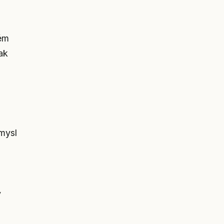
vém
ak
smysl
y