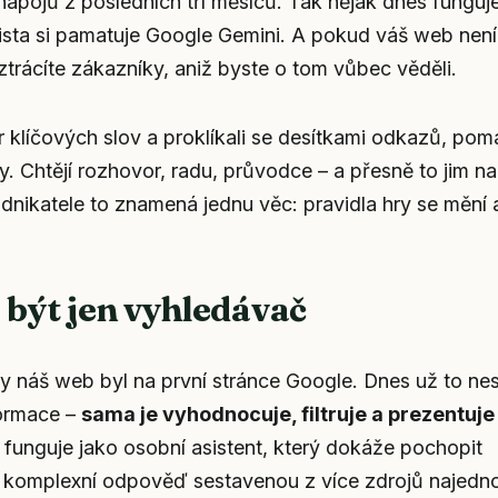
nápojů z posledních tří měsíců. Tak nějak dnes funguj
barista si pamatuje Google Gemini. A pokud váš web není
trácíte zákazníky, aniž byste o tom vůbec věděli.
r klíčových slov a proklíkali se desítkami odkazů, pom
y. Chtějí rozhovor, radu, průvodce – a přesně to jim na
odnikatele to znamená jednu věc: pravidla hry se mění 
 být jen vyhledávač
by náš web byl na první stránce Google. Dnes už to nes
formace –
sama je vyhodnocuje, filtruje a prezentuje
 funguje jako osobní asistent, který dokáže pochopit
 komplexní odpověď sestavenou z více zdrojů najedn