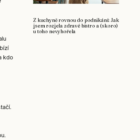
e
Z kuchyně rovnou do podnikání: Jak
jsem rozjela zdravé bistro a (skoro)
u toho nevyhořela
alu
bízí
a kdo
tačí.
ou.