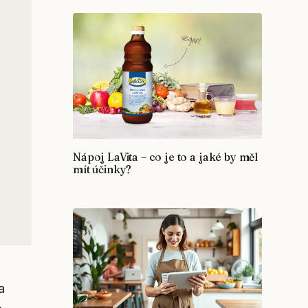
Nápoj LaVita – co je to a jaké by měl
mít účinky?
a