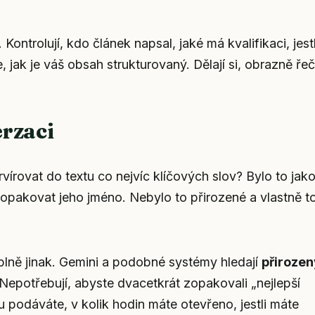
ontrolují, kdo článek napsal, jaké má kvalifikaci, jestl
 jak je váš obsah strukturovaný. Dělají si, obrazně ře
erzaci
írovat do textu co nejvíc klíčových slov? Bylo to jak
 opakovat jeho jméno. Nebylo to přirozené a vlastně t
plně jinak. Gemini a podobné systémy hledají
přirozen
 Nepotřebují, abyste dvacetkrát zopakovali „nejlepší
u podáváte, v kolik hodin máte otevřeno, jestli máte