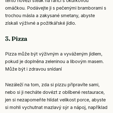
tento hovězí steak na ranči s okurkovou
omáčkou. Podávejte ji s pečenými bramborami s
trochou másla a zakysané smetany, abyste
získali výživné a požitkářské jídlo.
3. Pizza
Pizza může být výživným a vyváženým jídlem,
pokud je doplněna zeleninou a libovým masem.
Může být i zdravou snídaní
Nezáleží na tom, zda si pizzu připravíte sami,
nebo si ji necháte dovézt z oblíbené restaurace,
jen si nezapomeňte hlídat velikost porce, abyste
si mohli vychutnat mazlavý sýr a nápoj, například