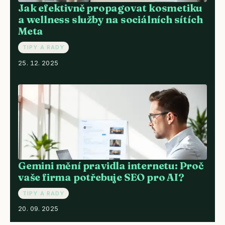
Jak efektivně propagovat kosmetiku
a wellness služby na sociálních sítích
Meta
TIPY A RADY
25. 12. 2025
Gemini mění pravidla internetu: Proč
vaše firma potřebuje SEO pro AI?
TIPY A RADY
20. 09. 2025