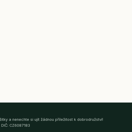
tky a nenechte si ujít žádnou příležitost k dobrodružství!
, DIČ: CZ6087183