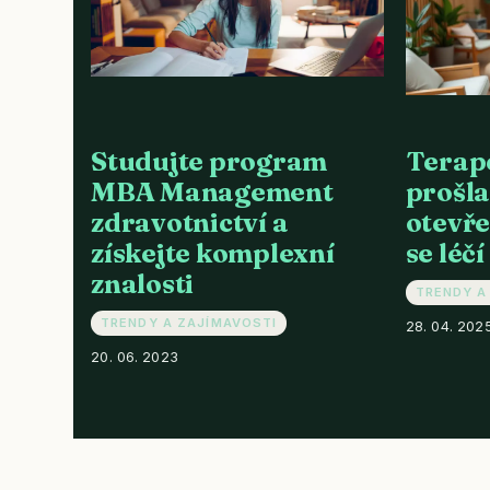
Studujte program
Terap
MBA Management
prošla
zdravotnictví a
otevře
získejte komplexní
se léčí
znalosti
TRENDY A
TRENDY A ZAJÍMAVOSTI
28. 04. 202
20. 06. 2023