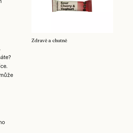
m
Zdravě a chutně
.
náte?
íce.
y může
ího