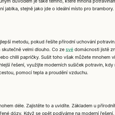
. Druhým důvodem je také temno, které mnoha potraviná
í jablka, stejně jako jde o ideální místo pro brambory.
ejlepší metodu, pokud řešíte přírodní uchování potravin
m skutečně velmi dlouho. Co ze
své
domácnosti jistě z
 nebo chilli papričky. Sušit toho však můžete mnohem v
ychlejší řešení, využijte moderních sušiček potravin, kd
 cestou, pomocí tepla a proudění vzduchu.
ohem déle. Zajistěte to a uvidíte. Základem u přírodn
vřené dózy. Když se opět podíváme na moderní řešení,