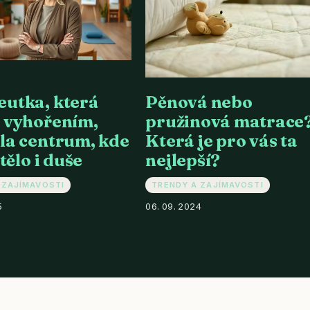
eutka, která
Pěnová nebo
 vyhořením,
pružinová matrace
la centrum, kde
Která je pro vás ta
 tělo i duše
nejlepší?
 ZAJÍMAVOSTI
TRENDY A ZAJÍMAVOSTI
5
06. 09. 2024