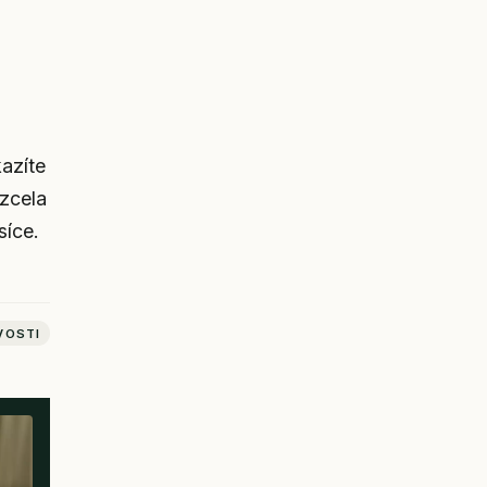
azíte
 zcela
síce.
VOSTI