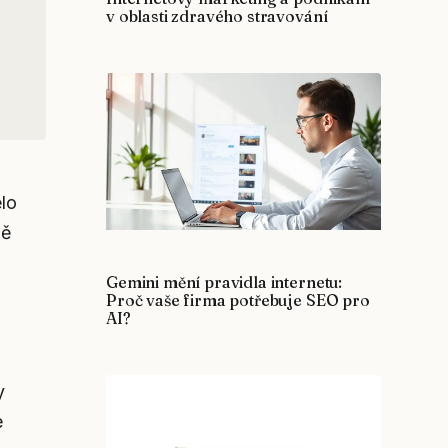
v oblasti zdravého stravování
ělo
ně
Gemini mění pravidla internetu:
Proč vaše firma potřebuje SEO pro
AI?
y
e