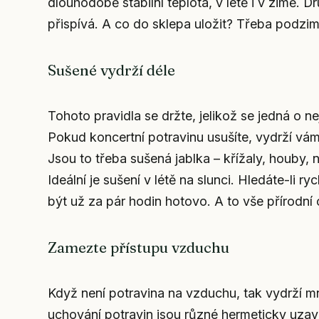
dlouhodobě stabilní teplota, v létě i v zimě
přispívá. A co do sklepa uložit? Třeba podzimn
Sušené vydrží déle
Tohoto pravidla se držte, jelikož se jedná o n
Pokud koncertní potravinu usušíte, vydrží vá
Jsou to třeba sušená jablka – křížaly, houby,
Ideální je sušení v létě na slunci. Hledáte-li r
být už za pár hodin hotovo. A to vše přírodní
Zamezte přístupu vzduchu
Když není potravina na vzduchu, tak vydrží mn
uchování potravin jsou různé hermeticky uza