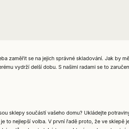
řeba zaměřit se na jejich správné skladování. Jak by m
erému vydrží delší dobu. S našimi radami se to zaruče
 jsou sklepy součástí vašeho domu? Ukládejte potravin
 to nejlepší volba. V první řadě proto, že ve sklepě j