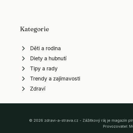
Kategorie
Děti a rodina
Diety a hubnutí
Tipy a rady
Trendy a zajímavosti
Zdraví
© 2026 zdravi-a-strava.cz - Zážitkový ráj je magazín plný
Provozovatel: M