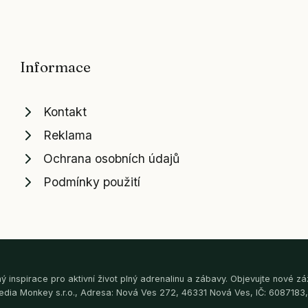
Informace
Kontakt
Reklama
Ochrana osobních údajů
Podmínky použití
 inspirace pro aktivní život plný adrenalinu a zábavy. Objevujte nové záži
edia Monkey s.r.o., Adresa: Nová Ves 272, 46331 Nová Ves, IČ: 6087183