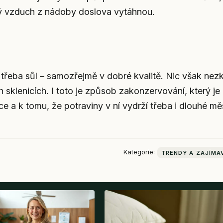
ný vzduch z nádoby doslova vytáhnou.
třeba sůl – samozřejmě v dobré kvalitě. Nic však nezk
sklenicích. I toto je způsob zakonzervování, který je
ce a k tomu, že potraviny v ní vydrží třeba i dlouhé mě
Kategorie:
TRENDY A ZAJÍMA