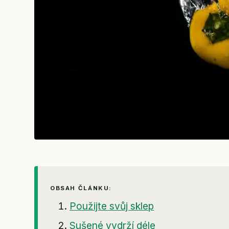
OBSAH ČLÁNKU:
Použijte svůj sklep
Sušené vydrží déle